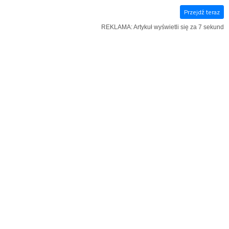
Przejdź teraz
E‑WYDANIE
KSIĄŻKI
SZUKAJ
MENU
REKLAMA: Artykuł wyświetli się za 6 sekund
Niedziela świdnicka
REKLAMA